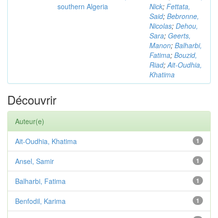
southern Algeria
Nick
;
Fettata,
Said
;
Bebronne,
Nicolas
;
Dehou,
Sara
;
Geerts,
Manon
;
Balharbi,
Fatima
;
Bouzid,
Riad
;
Ait-Oudhia,
Khatima
Découvrir
Auteur(e)
Ait-Oudhia, Khatima
1
Ansel, Samir
1
Balharbi, Fatima
1
Benfodil, Karima
1