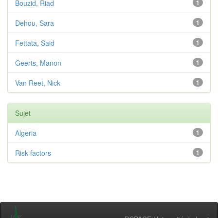
Bouzid, Riad
1
Dehou, Sara
1
Fettata, Said
1
Geerts, Manon
1
Van Reet, Nick
1
Sujet
Algeria
1
Risk factors
1