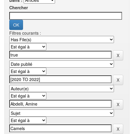
Dans :
Chercher
Filtres courants :