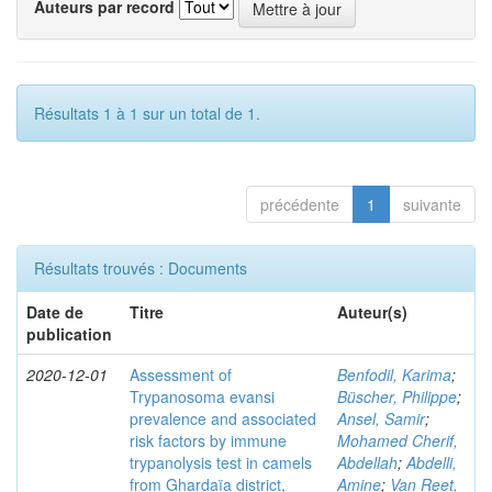
Auteurs par record
Résultats 1 à 1 sur un total de 1.
précédente
1
suivante
Résultats trouvés : Documents
Date de
Titre
Auteur(s)
publication
2020-12-01
Assessment of
Benfodil, Karima
;
Trypanosoma evansi
Büscher, Philippe
;
prevalence and associated
Ansel, Samir
;
risk factors by immune
Mohamed Cherif,
trypanolysis test in camels
Abdellah
;
Abdelli,
from Ghardaïa district,
Amine
;
Van Reet,