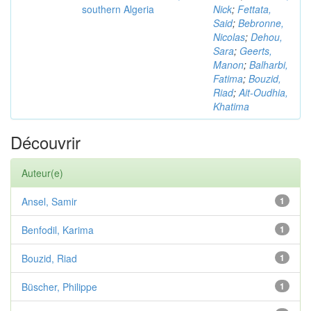
southern Algeria
Nick
;
Fettata,
Said
;
Bebronne,
Nicolas
;
Dehou,
Sara
;
Geerts,
Manon
;
Balharbi,
Fatima
;
Bouzid,
Riad
;
Ait-Oudhia,
Khatima
Découvrir
Auteur(e)
Ansel, Samir
1
Benfodil, Karima
1
Bouzid, Riad
1
Büscher, Philippe
1