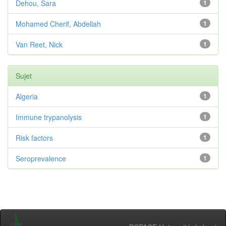
Dehou, Sara
1
Mohamed Cherif, Abdellah
1
Van Reet, Nick
1
Sujet
Algeria
1
Immune trypanolysis
1
Risk factors
1
Seroprevalence
1