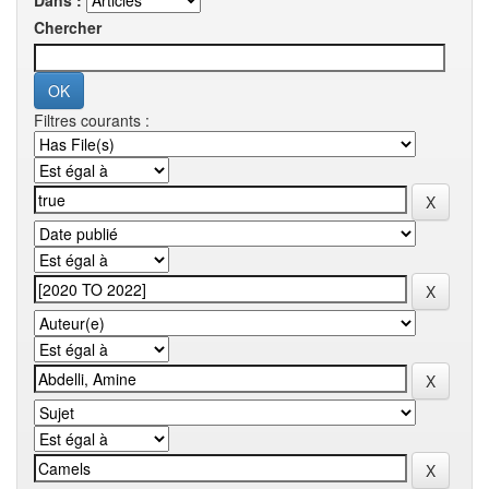
Dans :
Chercher
Filtres courants :