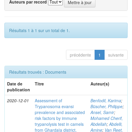
Auteurs par record
Résultats 1 à 1 sur un total de 1.
précédente
1
suivante
Résultats trouvés : Documents
Date de
Titre
Auteur(s)
publication
2020-12-01
Assessment of
Benfodil, Karima
;
Trypanosoma evansi
Büscher, Philippe
;
prevalence and associated
Ansel, Samir
;
risk factors by immune
Mohamed Cherif,
trypanolysis test in camels
Abdellah
;
Abdelli,
from Ghardaïa district,
Amine
;
Van Reet,