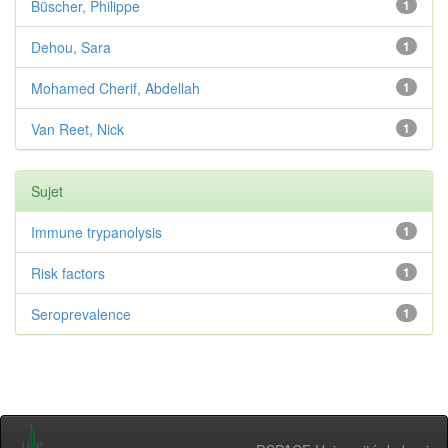
Büscher, Philippe
1
Dehou, Sara
1
Mohamed Cherif, Abdellah
1
Van Reet, Nick
1
Sujet
Immune trypanolysis
1
Risk factors
1
Seroprevalence
1