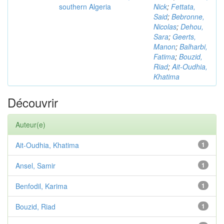
southern Algeria
Nick
;
Fettata,
Said
;
Bebronne,
Nicolas
;
Dehou,
Sara
;
Geerts,
Manon
;
Balharbi,
Fatima
;
Bouzid,
Riad
;
Ait-Oudhia,
Khatima
Découvrir
Auteur(e)
Ait-Oudhia, Khatima
1
Ansel, Samir
1
Benfodil, Karima
1
Bouzid, Riad
1