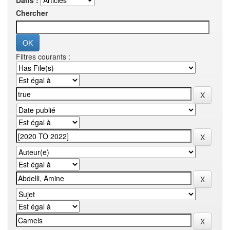
Dans :
Chercher
Filtres courants :