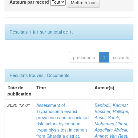
Auteurs par record
Résultats 1 à 1 sur un total de 1.
précédente
1
suivante
Résultats trouvés : Documents
Date de
Titre
Auteur(s)
publication
2020-12-01
Assessment of
Benfodil, Karima
;
Trypanosoma evansi
Büscher, Philippe
;
prevalence and associated
Ansel, Samir
;
risk factors by immune
Mohamed Cherif,
trypanolysis test in camels
Abdellah
;
Abdelli,
from Ghardaïa district,
Amine
;
Van Reet,