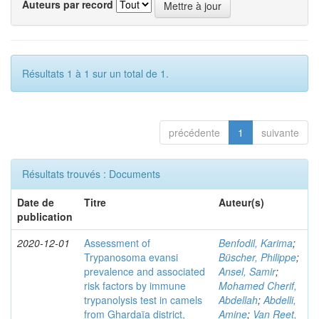
Auteurs par record
Résultats 1 à 1 sur un total de 1.
précédente
1
suivante
Résultats trouvés : Documents
Date de
Titre
Auteur(s)
publication
2020-12-01
Assessment of
Benfodil, Karima
;
Trypanosoma evansi
Büscher, Philippe
;
prevalence and associated
Ansel, Samir
;
risk factors by immune
Mohamed Cherif,
trypanolysis test in camels
Abdellah
;
Abdelli,
from Ghardaïa district,
Amine
;
Van Reet,