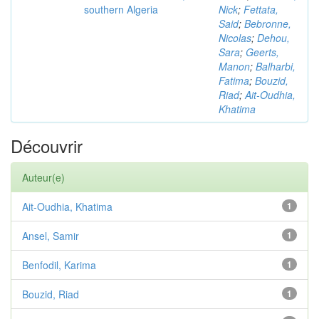
southern Algeria
Nick
;
Fettata,
Said
;
Bebronne,
Nicolas
;
Dehou,
Sara
;
Geerts,
Manon
;
Balharbi,
Fatima
;
Bouzid,
Riad
;
Ait-Oudhia,
Khatima
Découvrir
Auteur(e)
Ait-Oudhia, Khatima
1
Ansel, Samir
1
Benfodil, Karima
1
Bouzid, Riad
1