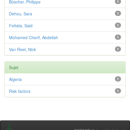
Büscher, Philippe
1
Dehou, Sara
1
Fettata, Said
1
Mohamed Cherif, Abdellah
1
Van Reet, Nick
1
Sujet
Algeria
1
Risk factors
1