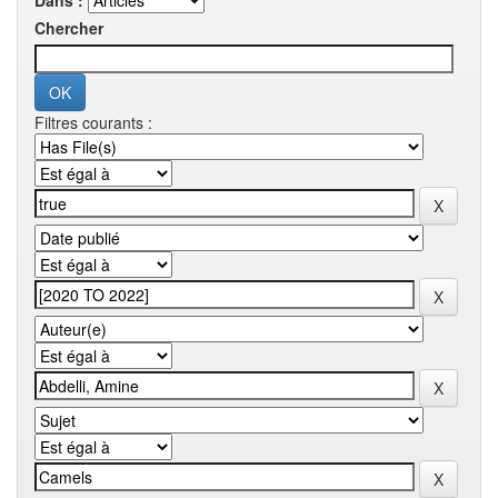
Dans :
Chercher
Filtres courants :