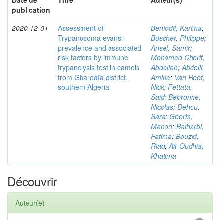
Date de
Titre
Auteur(s)
publication
2020-12-01
Assessment of
Benfodil, Karima
;
Trypanosoma evansi
Büscher, Philippe
;
prevalence and associated
Ansel, Samir
;
risk factors by immune
Mohamed Cherif,
trypanolysis test in camels
Abdellah
;
Abdelli,
from Ghardaïa district,
Amine
;
Van Reet,
southern Algeria
Nick
;
Fettata,
Said
;
Bebronne,
Nicolas
;
Dehou,
Sara
;
Geerts,
Manon
;
Balharbi,
Fatima
;
Bouzid,
Riad
;
Ait-Oudhia,
Khatima
Découvrir
Auteur(e)