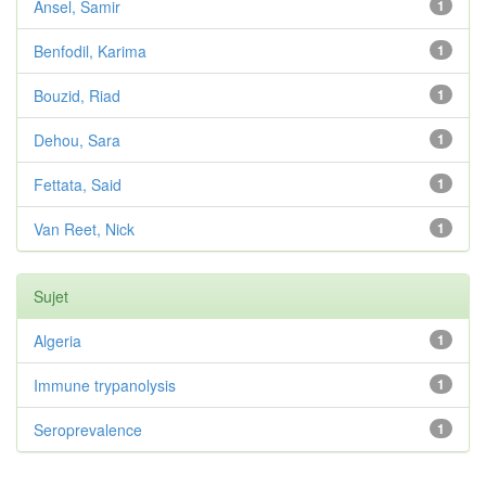
Ansel, Samir
1
Benfodil, Karima
1
Bouzid, Riad
1
Dehou, Sara
1
Fettata, Said
1
Van Reet, Nick
1
Sujet
Algeria
1
Immune trypanolysis
1
Seroprevalence
1