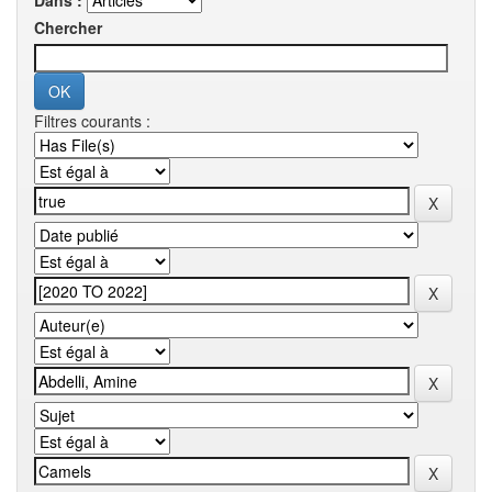
Dans :
Chercher
Filtres courants :