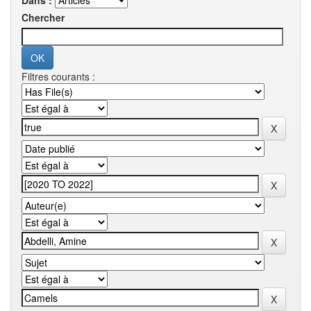
Dans :
Chercher
Filtres courants :