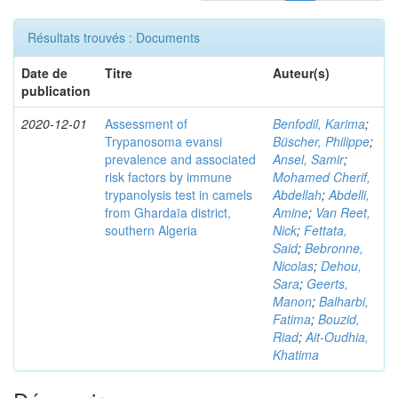
Résultats trouvés : Documents
Date de
Titre
Auteur(s)
publication
2020-12-01
Assessment of
Benfodil, Karima
;
Trypanosoma evansi
Büscher, Philippe
;
prevalence and associated
Ansel, Samir
;
risk factors by immune
Mohamed Cherif,
trypanolysis test in camels
Abdellah
;
Abdelli,
from Ghardaïa district,
Amine
;
Van Reet,
southern Algeria
Nick
;
Fettata,
Said
;
Bebronne,
Nicolas
;
Dehou,
Sara
;
Geerts,
Manon
;
Balharbi,
Fatima
;
Bouzid,
Riad
;
Ait-Oudhia,
Khatima