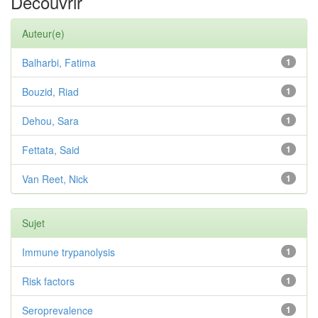
Découvrir
Auteur(e)
Balharbi, Fatima
1
Bouzid, Riad
1
Dehou, Sara
1
Fettata, Said
1
Van Reet, Nick
1
Sujet
Immune trypanolysis
1
Risk factors
1
Seroprevalence
1