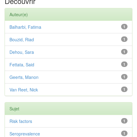
Découvrir
Auteur(e)
Balharbi, Fatima
1
Bouzid, Riad
1
Dehou, Sara
1
Fettata, Said
1
Geerts, Manon
1
Van Reet, Nick
1
Sujet
Risk factors
1
Seroprevalence
1