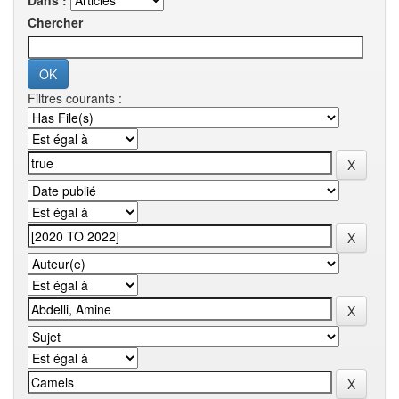
Dans :
Chercher
Filtres courants :