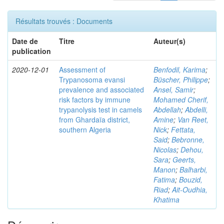
Résultats trouvés : Documents
Date de
Titre
Auteur(s)
publication
2020-12-01
Assessment of
Benfodil, Karima
;
Trypanosoma evansi
Büscher, Philippe
;
prevalence and associated
Ansel, Samir
;
risk factors by immune
Mohamed Cherif,
trypanolysis test in camels
Abdellah
;
Abdelli,
from Ghardaïa district,
Amine
;
Van Reet,
southern Algeria
Nick
;
Fettata,
Said
;
Bebronne,
Nicolas
;
Dehou,
Sara
;
Geerts,
Manon
;
Balharbi,
Fatima
;
Bouzid,
Riad
;
Ait-Oudhia,
Khatima