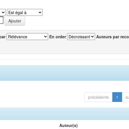
par
En order
Auteurs par reco
précédente
1
s
Auteur(s)