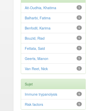
Ait-Oudhia, Khatima
1
Balharbi, Fatima
1
Benfodil, Karima
1
Bouzid, Riad
1
Fettata, Said
1
Geerts, Manon
1
Van Reet, Nick
1
Sujet
Immune trypanolysis
1
Risk factors
1