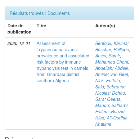
Résultats trouvés : Documents
Date de
Titre
Auteur(s)
publication
2020-12-01
Assessment of
Benfodil, Karima
;
Trypanosoma evansi
Büscher, Philippe
;
prevalence and associated
Ansel, Samir
;
risk factors by immune
Mohamed Cherif,
trypanolysis test in camels
Abdellah
;
Abdelli,
from Ghardaïa district,
Amine
;
Van Reet,
southern Algeria
Nick
;
Fettata,
Said
;
Bebronne,
Nicolas
;
Dehou,
Sara
;
Geerts,
Manon
;
Balharbi,
Fatima
;
Bouzid,
Riad
;
Ait-Oudhia,
Khatima