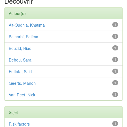
Découvrir
Auteur(e)
Ait-Oudhia, Khatima
1
Balharbi, Fatima
1
Bouzid, Riad
1
Dehou, Sara
1
Fettata, Said
1
Geerts, Manon
1
Van Reet, Nick
1
Sujet
Risk factors
1