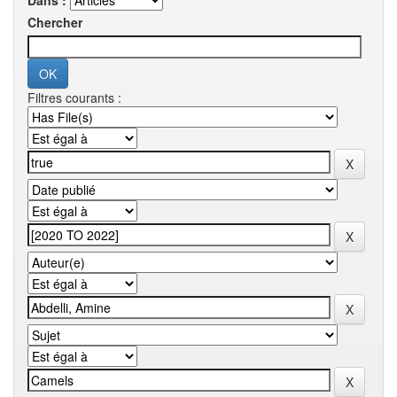
Dans :
Chercher
Filtres courants :