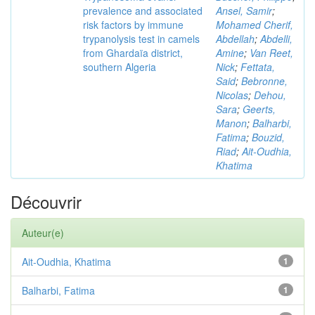
prevalence and associated
Ansel, Samir
;
risk factors by immune
Mohamed Cherif,
trypanolysis test in camels
Abdellah
;
Abdelli,
from Ghardaïa district,
Amine
;
Van Reet,
southern Algeria
Nick
;
Fettata,
Said
;
Bebronne,
Nicolas
;
Dehou,
Sara
;
Geerts,
Manon
;
Balharbi,
Fatima
;
Bouzid,
Riad
;
Ait-Oudhia,
Khatima
Découvrir
Auteur(e)
Ait-Oudhia, Khatima
1
Balharbi, Fatima
1