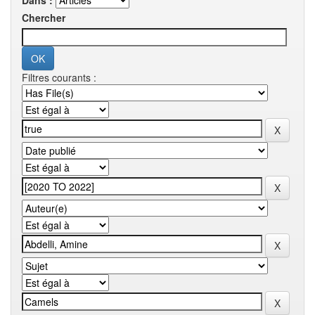
Dans :
Chercher
Filtres courants :