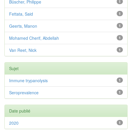
Büscher, Philippe
1
Fettata, Said
1
Geerts, Manon
1
Mohamed Cherif, Abdellah
1
Van Reet, Nick
1
Sujet
Immune trypanolysis
1
Seroprevalence
1
Date publié
2020
1