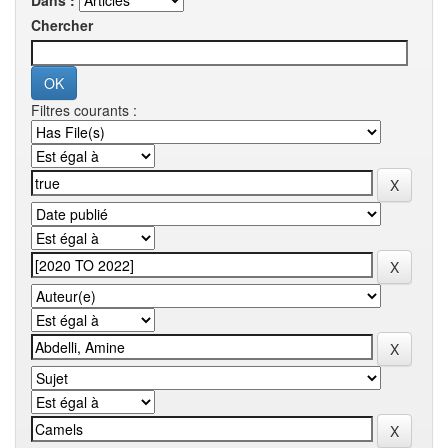
Dans :
Chercher
Filtres courants :