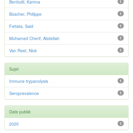
Benfodil, Karima
1
Büscher, Philippe
1
Fettata, Said
1
Mohamed Cherif, Abdellah
1
Van Reet, Nick
1
Sujet
Immune trypanolysis
1
Seroprevalence
1
Date publié
2020
1