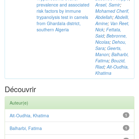
prevalence and associated
Ansel, Samir
;
risk factors by immune
Mohamed Cherif,
trypanolysis test in camels
Abdellah
;
Abdelli,
from Ghardaïa district,
Amine
;
Van Reet,
southern Algeria
Nick
;
Fettata,
Said
;
Bebronne,
Nicolas
;
Dehou,
Sara
;
Geerts,
Manon
;
Balharbi,
Fatima
;
Bouzid,
Riad
;
Ait-Oudhia,
Khatima
Découvrir
Auteur(e)
Ait-Oudhia, Khatima
1
Balharbi, Fatima
1