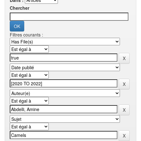
Dans :
Chercher
Filtres courants :