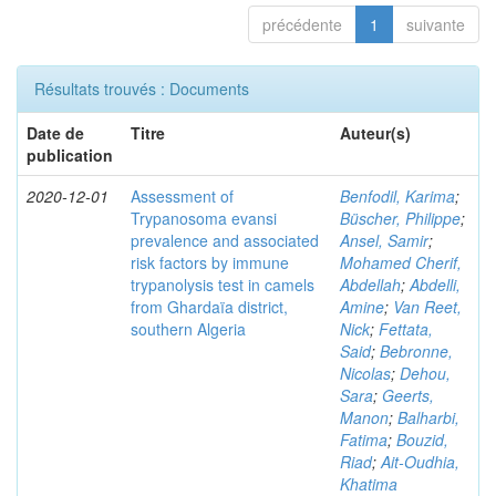
précédente
1
suivante
Résultats trouvés : Documents
Date de
Titre
Auteur(s)
publication
2020-12-01
Assessment of
Benfodil, Karima
;
Trypanosoma evansi
Büscher, Philippe
;
prevalence and associated
Ansel, Samir
;
risk factors by immune
Mohamed Cherif,
trypanolysis test in camels
Abdellah
;
Abdelli,
from Ghardaïa district,
Amine
;
Van Reet,
southern Algeria
Nick
;
Fettata,
Said
;
Bebronne,
Nicolas
;
Dehou,
Sara
;
Geerts,
Manon
;
Balharbi,
Fatima
;
Bouzid,
Riad
;
Ait-Oudhia,
Khatima