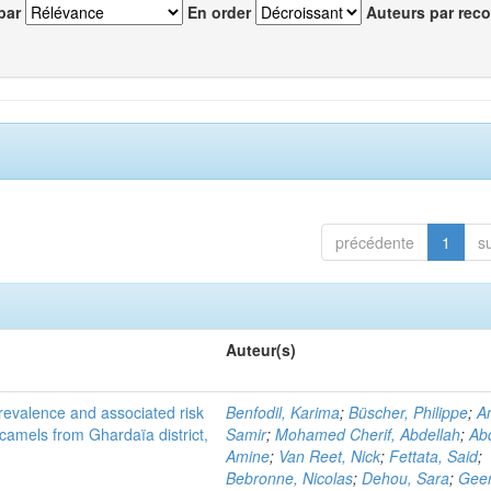
par
En order
Auteurs par reco
précédente
1
s
Auteur(s)
evalence and associated risk
Benfodil, Karima
;
Büscher, Philippe
;
A
 camels from Ghardaïa district,
Samir
;
Mohamed Cherif, Abdellah
;
Abd
Amine
;
Van Reet, Nick
;
Fettata, Said
;
Bebronne, Nicolas
;
Dehou, Sara
;
Geer