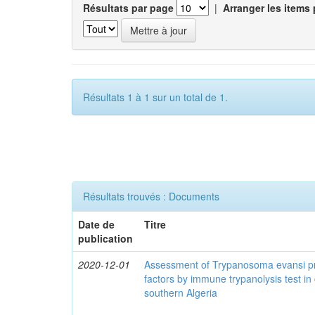
Résultats par page
|
Arranger les items 
Résultats 1 à 1 sur un total de 1.
Résultats trouvés : Documents
Date de
Titre
publication
2020-12-01
Assessment of Trypanosoma evansi pr
factors by immune trypanolysis test in
southern Algeria