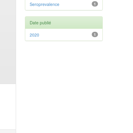
Seroprevalence
1
Date publié
2020
1