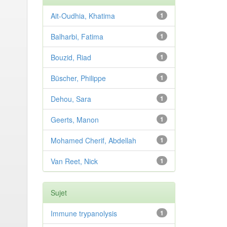
Ait-Oudhia, Khatima
1
Balharbi, Fatima
1
Bouzid, Riad
1
Büscher, Philippe
1
Dehou, Sara
1
Geerts, Manon
1
Mohamed Cherif, Abdellah
1
Van Reet, Nick
1
Sujet
Immune trypanolysis
1