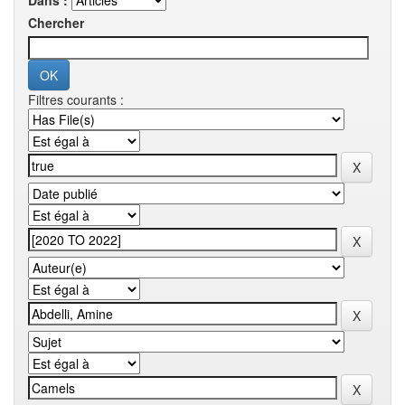
Dans :
Chercher
Filtres courants :