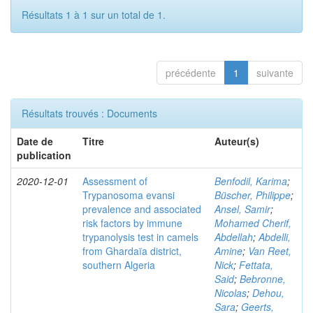
Résultats 1 à 1 sur un total de 1.
précédente
1
suivante
Résultats trouvés : Documents
Date de
Titre
Auteur(s)
publication
2020-12-01
Assessment of
Benfodil, Karima
;
Trypanosoma evansi
Büscher, Philippe
;
prevalence and associated
Ansel, Samir
;
risk factors by immune
Mohamed Cherif,
trypanolysis test in camels
Abdellah
;
Abdelli,
from Ghardaïa district,
Amine
;
Van Reet,
southern Algeria
Nick
;
Fettata,
Said
;
Bebronne,
Nicolas
;
Dehou,
Sara
;
Geerts,