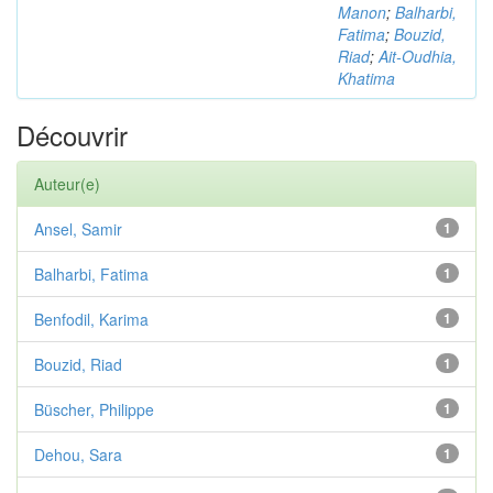
Manon
;
Balharbi,
Fatima
;
Bouzid,
Riad
;
Ait-Oudhia,
Khatima
Découvrir
Auteur(e)
Ansel, Samir
1
Balharbi, Fatima
1
Benfodil, Karima
1
Bouzid, Riad
1
Büscher, Philippe
1
Dehou, Sara
1