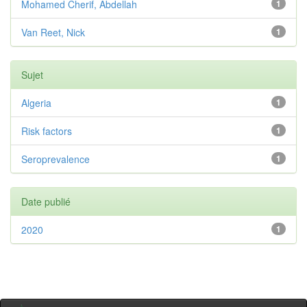
Mohamed Cherif, Abdellah
1
Van Reet, Nick
1
Sujet
Algeria
1
Risk factors
1
Seroprevalence
1
Date publié
2020
1