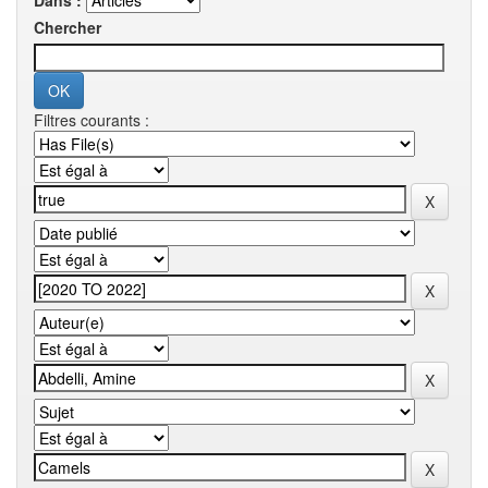
Dans :
Chercher
Filtres courants :