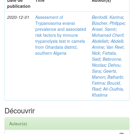
Date de
Titre
Auteur(s)
publication
2020-12-01
Assessment of
Benfodil, Karima
;
Trypanosoma evansi
Büscher, Philippe
;
prevalence and associated
Ansel, Samir
;
risk factors by immune
Mohamed Cherif,
trypanolysis test in camels
Abdellah
;
Abdelli,
from Ghardaïa district,
Amine
;
Van Reet,
southern Algeria
Nick
;
Fettata,
Said
;
Bebronne,
Nicolas
;
Dehou,
Sara
;
Geerts,
Manon
;
Balharbi,
Fatima
;
Bouzid,
Riad
;
Ait-Oudhia,
Khatima
Découvrir
Auteur(e)