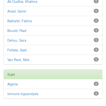
Ait-Oudhia, Khatima
1
Ansel, Samir
1
Balharbi, Fatima
1
Bouzid, Riad
1
Dehou, Sara
1
Fettata, Said
1
Van Reet, Nick
1
Sujet
Algeria
1
Immune trypanolysis
1