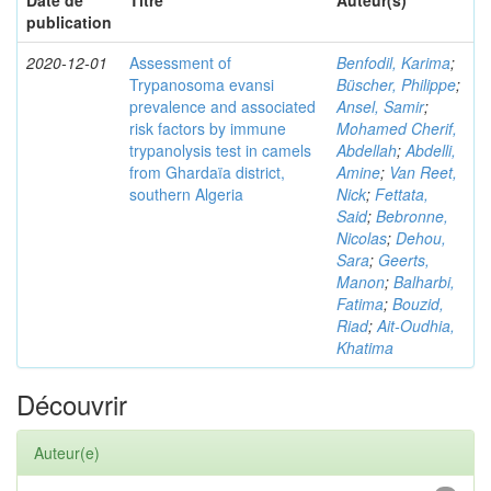
Date de
Titre
Auteur(s)
publication
2020-12-01
Assessment of
Benfodil, Karima
;
Trypanosoma evansi
Büscher, Philippe
;
prevalence and associated
Ansel, Samir
;
risk factors by immune
Mohamed Cherif,
trypanolysis test in camels
Abdellah
;
Abdelli,
from Ghardaïa district,
Amine
;
Van Reet,
southern Algeria
Nick
;
Fettata,
Said
;
Bebronne,
Nicolas
;
Dehou,
Sara
;
Geerts,
Manon
;
Balharbi,
Fatima
;
Bouzid,
Riad
;
Ait-Oudhia,
Khatima
Découvrir
Auteur(e)