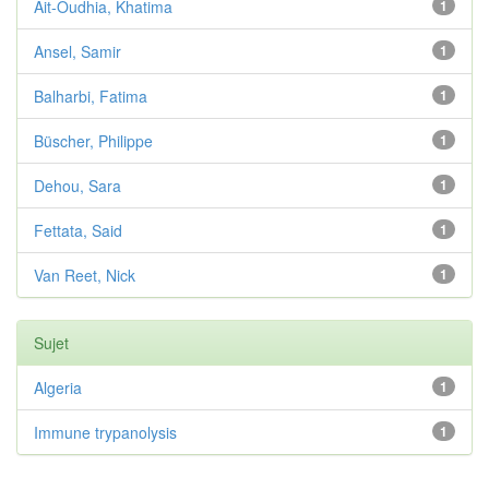
Ait-Oudhia, Khatima
1
Ansel, Samir
1
Balharbi, Fatima
1
Büscher, Philippe
1
Dehou, Sara
1
Fettata, Said
1
Van Reet, Nick
1
Sujet
Algeria
1
Immune trypanolysis
1