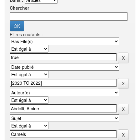
Dans :
Chercher
Filtres courants :