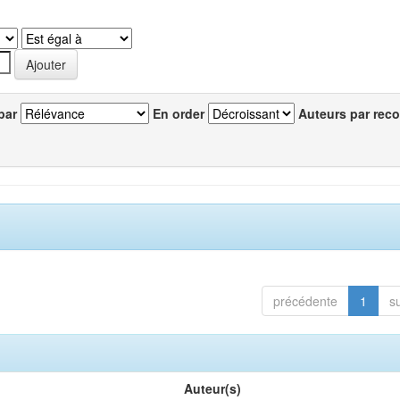
par
En order
Auteurs par reco
précédente
1
s
Auteur(s)