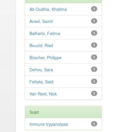
Ait-Oudhia, Khatima
1
Ansel, Samir
1
Balharbi, Fatima
1
Bouzid, Riad
1
Büscher, Philippe
1
Dehou, Sara
1
Fettata, Said
1
Van Reet, Nick
1
Sujet
Immune trypanolysis
1