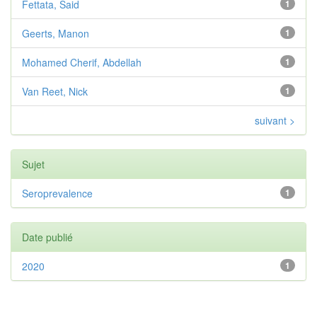
Fettata, Said
1
Geerts, Manon
1
Mohamed Cherif, Abdellah
1
Van Reet, Nick
1
suivant >
Sujet
Seroprevalence
1
Date publié
2020
1