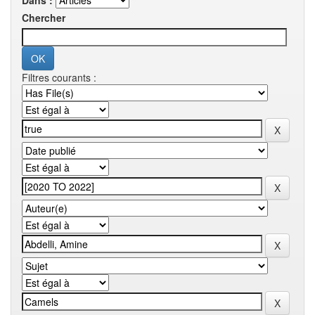
Dans :
Chercher
Filtres courants :