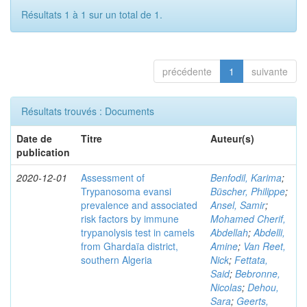
Résultats 1 à 1 sur un total de 1.
précédente
1
suivante
Résultats trouvés : Documents
Date de
Titre
Auteur(s)
publication
2020-12-01
Assessment of
Benfodil, Karima
;
Trypanosoma evansi
Büscher, Philippe
;
prevalence and associated
Ansel, Samir
;
risk factors by immune
Mohamed Cherif,
trypanolysis test in camels
Abdellah
;
Abdelli,
from Ghardaïa district,
Amine
;
Van Reet,
southern Algeria
Nick
;
Fettata,
Said
;
Bebronne,
Nicolas
;
Dehou,
Sara
;
Geerts,