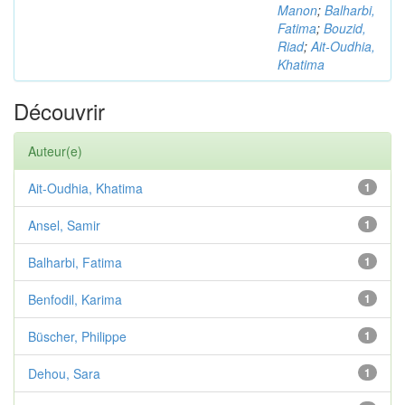
Manon
;
Balharbi,
Fatima
;
Bouzid,
Riad
;
Ait-Oudhia,
Khatima
Découvrir
Auteur(e)
Ait-Oudhia, Khatima
1
Ansel, Samir
1
Balharbi, Fatima
1
Benfodil, Karima
1
Büscher, Philippe
1
Dehou, Sara
1