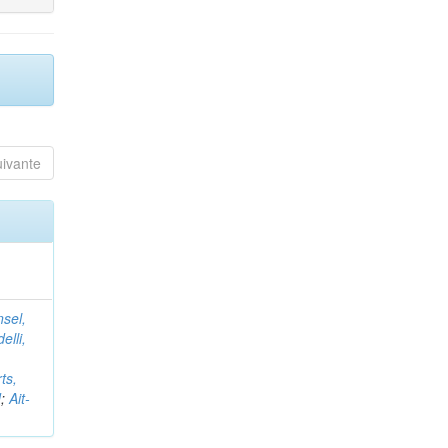
uivante
nsel,
elli,
ts,
d
;
Ait-