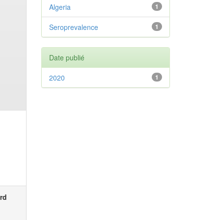
Algeria
1
Seroprevalence
1
Date publié
2020
1
rd