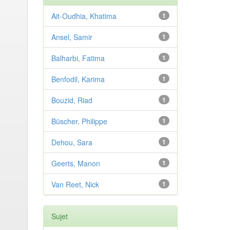
Ait-Oudhia, Khatima
1
Ansel, Samir
1
Balharbi, Fatima
1
Benfodil, Karima
1
Bouzid, Riad
1
Büscher, Philippe
1
Dehou, Sara
1
Geerts, Manon
1
Van Reet, Nick
1
Sujet