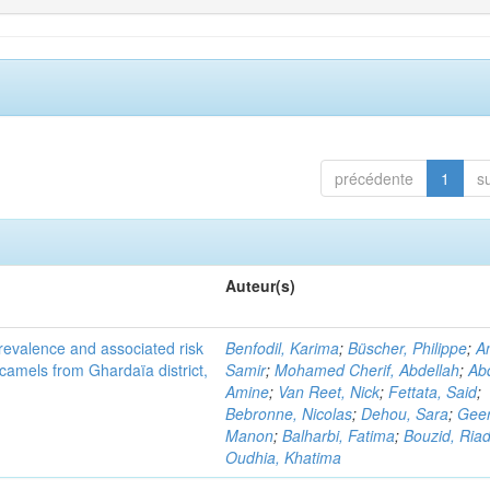
précédente
1
s
Auteur(s)
evalence and associated risk
Benfodil, Karima
;
Büscher, Philippe
;
A
 camels from Ghardaïa district,
Samir
;
Mohamed Cherif, Abdellah
;
Abd
Amine
;
Van Reet, Nick
;
Fettata, Said
;
Bebronne, Nicolas
;
Dehou, Sara
;
Geer
Manon
;
Balharbi, Fatima
;
Bouzid, Ria
Oudhia, Khatima