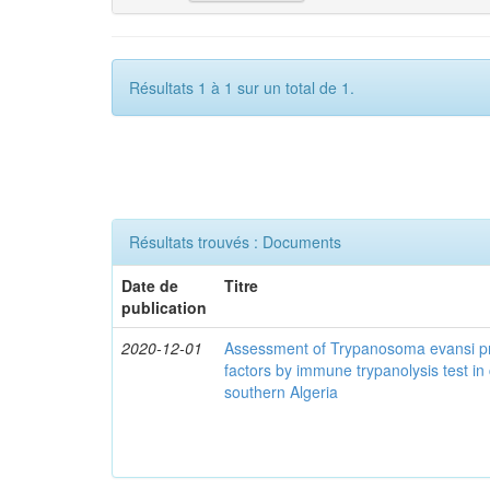
Résultats 1 à 1 sur un total de 1.
Résultats trouvés : Documents
Date de
Titre
publication
2020-12-01
Assessment of Trypanosoma evansi pr
factors by immune trypanolysis test in
southern Algeria