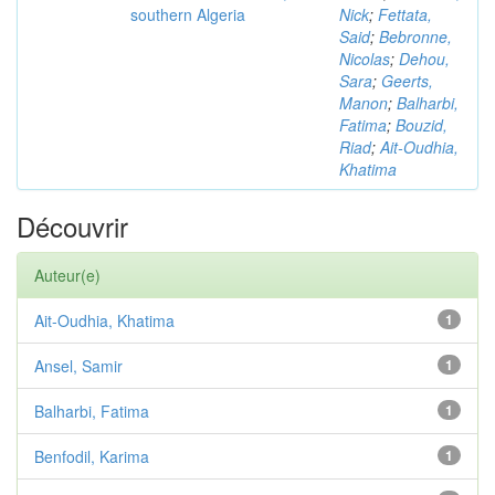
southern Algeria
Nick
;
Fettata,
Said
;
Bebronne,
Nicolas
;
Dehou,
Sara
;
Geerts,
Manon
;
Balharbi,
Fatima
;
Bouzid,
Riad
;
Ait-Oudhia,
Khatima
Découvrir
Auteur(e)
Ait-Oudhia, Khatima
1
Ansel, Samir
1
Balharbi, Fatima
1
Benfodil, Karima
1