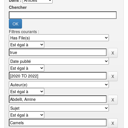
Dans :
Chercher
Filtres courants :