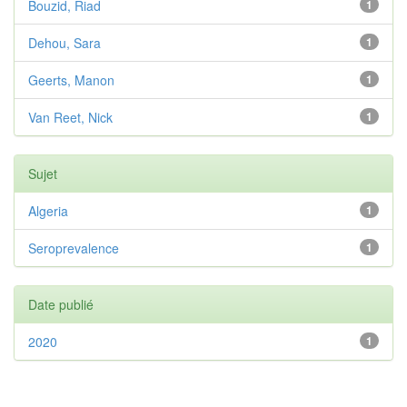
Bouzid, Riad
1
Dehou, Sara
1
Geerts, Manon
1
Van Reet, Nick
1
Sujet
Algeria
1
Seroprevalence
1
Date publié
2020
1