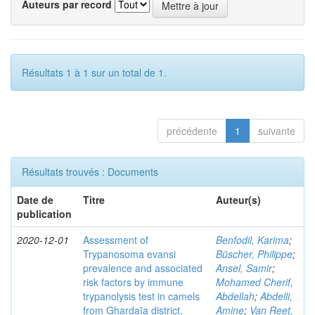
Auteurs par record
Résultats 1 à 1 sur un total de 1.
précédente
1
suivante
Résultats trouvés : Documents
Date de
Titre
Auteur(s)
publication
2020-12-01
Assessment of
Benfodil, Karima
;
Trypanosoma evansi
Büscher, Philippe
;
prevalence and associated
Ansel, Samir
;
risk factors by immune
Mohamed Cherif,
trypanolysis test in camels
Abdellah
;
Abdelli,
from Ghardaïa district,
Amine
;
Van Reet,