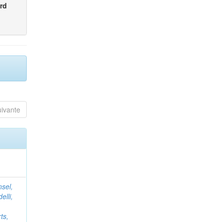
rd
uivante
nsel,
elli,
ts,