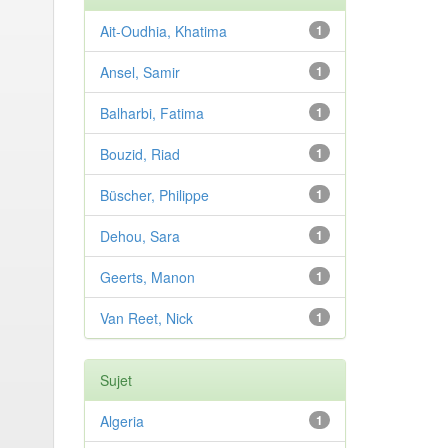
Ait-Oudhia, Khatima
1
Ansel, Samir
1
Balharbi, Fatima
1
Bouzid, Riad
1
Büscher, Philippe
1
Dehou, Sara
1
Geerts, Manon
1
Van Reet, Nick
1
Sujet
Algeria
1