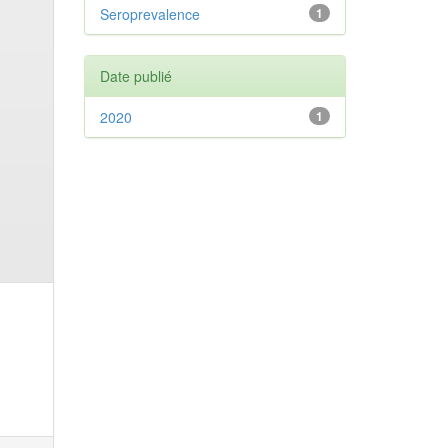
Seroprevalence
1
Date publié
2020
1