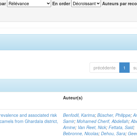
par
En order
Auteurs par reco
précédente
1
s
Auteur(s)
evalence and associated risk
Benfodil, Karima
;
Büscher, Philippe
;
A
 camels from Ghardaïa district,
Samir
;
Mohamed Cherif, Abdellah
;
Abd
Amine
;
Van Reet, Nick
;
Fettata, Said
;
Bebronne, Nicolas
;
Dehou, Sara
;
Geer