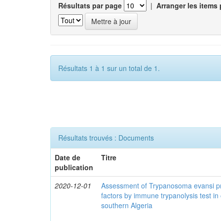
Résultats par page
|
Arranger les items 
Résultats 1 à 1 sur un total de 1.
Résultats trouvés : Documents
Date de
Titre
publication
2020-12-01
Assessment of Trypanosoma evansi pr
factors by immune trypanolysis test in
southern Algeria