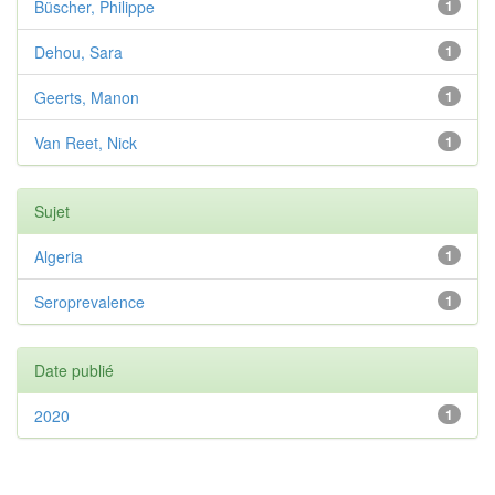
Büscher, Philippe
1
Dehou, Sara
1
Geerts, Manon
1
Van Reet, Nick
1
Sujet
Algeria
1
Seroprevalence
1
Date publié
2020
1