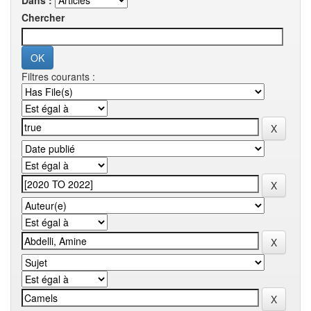
Dans :
Chercher
Filtres courants :