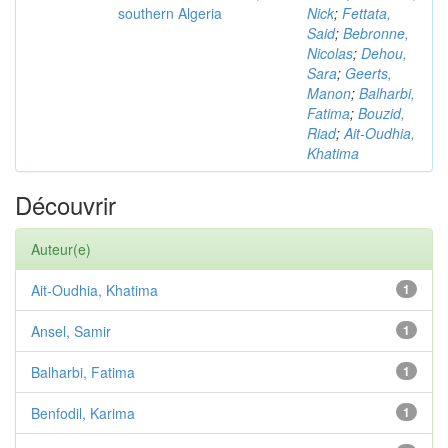
southern Algeria
Nick
;
Fettata,
Said
;
Bebronne,
Nicolas
;
Dehou,
Sara
;
Geerts,
Manon
;
Balharbi,
Fatima
;
Bouzid,
Riad
;
Ait-Oudhia,
Khatima
Découvrir
Auteur(e)
Ait-Oudhia, Khatima
1
Ansel, Samir
1
Balharbi, Fatima
1
Benfodil, Karima
1