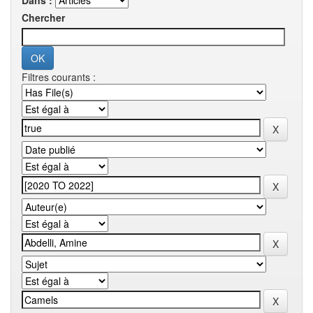
Dans :
Chercher
Filtres courants :