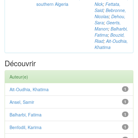
southern Algeria
Nick
;
Fettata,
Said
;
Bebronne,
Nicolas
;
Dehou,
Sara
;
Geerts,
Manon
;
Balharbi,
Fatima
;
Bouzid,
Riad
;
Ait-Oudhia,
Khatima
Découvrir
Auteur(e)
Ait-Oudhia, Khatima
1
Ansel, Samir
1
Balharbi, Fatima
1
Benfodil, Karima
1