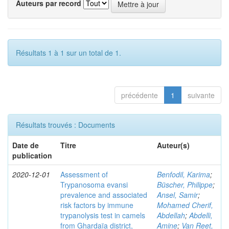
Auteurs par record
Résultats 1 à 1 sur un total de 1.
précédente
1
suivante
Résultats trouvés : Documents
Date de
Titre
Auteur(s)
publication
2020-12-01
Assessment of
Benfodil, Karima
;
Trypanosoma evansi
Büscher, Philippe
;
prevalence and associated
Ansel, Samir
;
risk factors by immune
Mohamed Cherif,
trypanolysis test in camels
Abdellah
;
Abdelli,
from Ghardaïa district,
Amine
;
Van Reet,