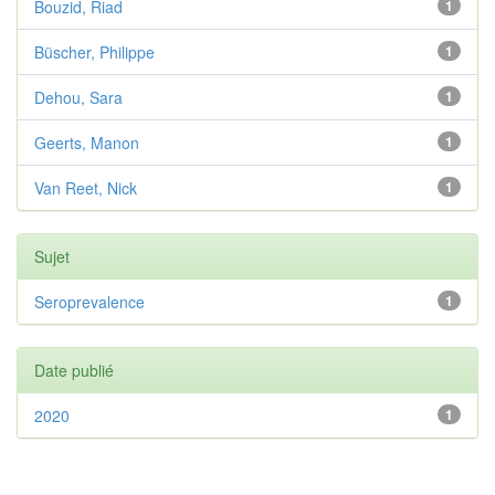
Bouzid, Riad
1
Büscher, Philippe
1
Dehou, Sara
1
Geerts, Manon
1
Van Reet, Nick
1
Sujet
Seroprevalence
1
Date publié
2020
1