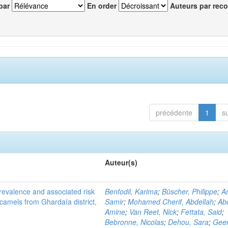
par
En order
Auteurs par reco
précédente
1
s
Auteur(s)
evalence and associated risk
Benfodil, Karima
;
Büscher, Philippe
;
A
 camels from Ghardaïa district,
Samir
;
Mohamed Cherif, Abdellah
;
Abd
Amine
;
Van Reet, Nick
;
Fettata, Said
;
Bebronne, Nicolas
;
Dehou, Sara
;
Geer