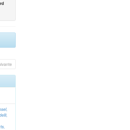
rd
uivante
nsel,
elli,
ts,