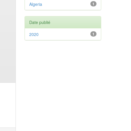
Algeria
1
Date publié
2020
1