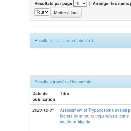
Résultats par page
|
Arranger les items 
Résultats 1 à 1 sur un total de 1.
Résultats trouvés : Documents
Date de
Titre
publication
2020-12-01
Assessment of Trypanosoma evansi pr
factors by immune trypanolysis test in
southern Algeria