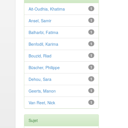
Ait-Oudhia, Khatima
1
Ansel, Samir
1
Balharbi, Fatima
1
Benfodil, Karima
1
Bouzid, Riad
1
Büscher, Philippe
1
Dehou, Sara
1
Geerts, Manon
1
Van Reet, Nick
1
Sujet