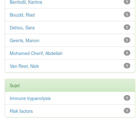
Benfodil, Karima
1
Bouzid, Riad
1
Dehou, Sara
1
Geerts, Manon
1
Mohamed Cherif, Abdellah
1
Van Reet, Nick
1
Sujet
Immune trypanolysis
1
Risk factors
1