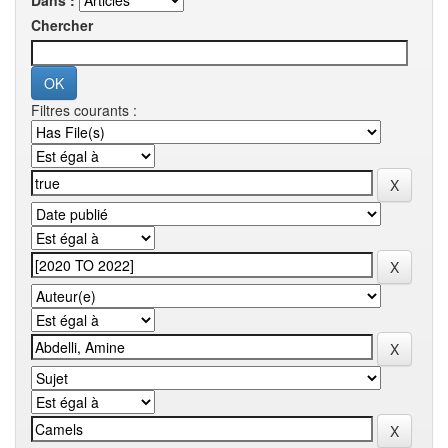
Dans :
Chercher
Filtres courants :