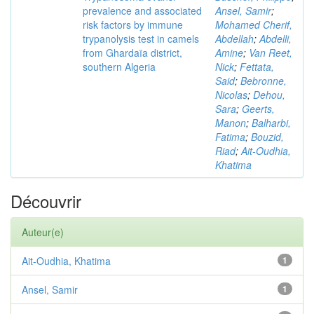
prevalence and associated
Ansel, Samir
;
risk factors by immune
Mohamed Cherif,
trypanolysis test in camels
Abdellah
;
Abdelli,
from Ghardaïa district,
Amine
;
Van Reet,
southern Algeria
Nick
;
Fettata,
Said
;
Bebronne,
Nicolas
;
Dehou,
Sara
;
Geerts,
Manon
;
Balharbi,
Fatima
;
Bouzid,
Riad
;
Ait-Oudhia,
Khatima
Découvrir
Auteur(e)
Ait-Oudhia, Khatima
1
Ansel, Samir
1