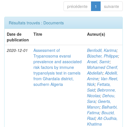
précédente
1
suivante
Résultats trouvés : Documents
Date de
Titre
Auteur(s)
publication
2020-12-01
Assessment of
Benfodil, Karima
;
Trypanosoma evansi
Büscher, Philippe
;
prevalence and associated
Ansel, Samir
;
risk factors by immune
Mohamed Cherif,
trypanolysis test in camels
Abdellah
;
Abdelli,
from Ghardaïa district,
Amine
;
Van Reet,
southern Algeria
Nick
;
Fettata,
Said
;
Bebronne,
Nicolas
;
Dehou,
Sara
;
Geerts,
Manon
;
Balharbi,
Fatima
;
Bouzid,
Riad
;
Ait-Oudhia,
Khatima