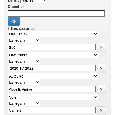
Dans :
Chercher
Filtres courants :