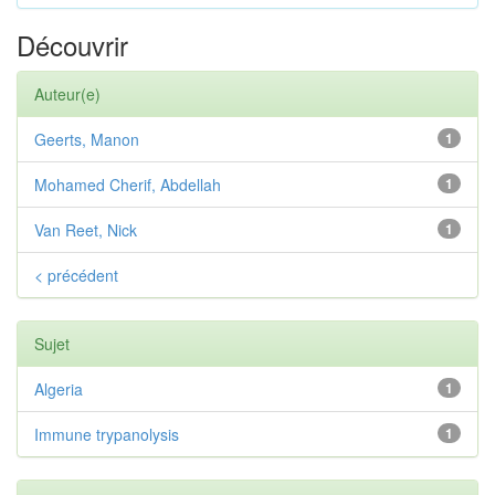
Découvrir
Auteur(e)
Geerts, Manon
1
Mohamed Cherif, Abdellah
1
Van Reet, Nick
1
< précédent
Sujet
Algeria
1
Immune trypanolysis
1