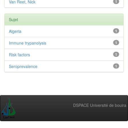
Van Reet, Nick
1
Sujet
Algeria
1
Immune trypanolysis
1
Risk factors
1
Seroprevalence
1
DSPACE Université de bouira