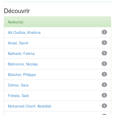
Découvrir
Auteur(e)
Ait-Oudhia, Khatima
1
Ansel, Samir
1
Balharbi, Fatima
1
Bebronne, Nicolas
1
Büscher, Philippe
1
Dehou, Sara
1
Fettata, Said
1
Mohamed Cherif, Abdellah
1