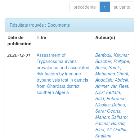
précédente
1
suivante
Résultats trouvés : Documents
Date de
Titre
Auteur(s)
publication
2020-12-01
Assessment of
Benfodil, Karima
;
Trypanosoma evansi
Büscher, Philippe
;
prevalence and associated
Ansel, Samir
;
risk factors by immune
Mohamed Cherif,
trypanolysis test in camels
Abdellah
;
Abdelli,
from Ghardaïa district,
Amine
;
Van Reet,
southern Algeria
Nick
;
Fettata,
Said
;
Bebronne,
Nicolas
;
Dehou,
Sara
;
Geerts,
Manon
;
Balharbi,
Fatima
;
Bouzid,
Riad
;
Ait-Oudhia,
Khatima