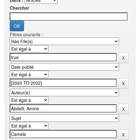
Dans :
Chercher
Filtres courants :