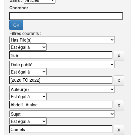
Dans :
Chercher
Filtres courants :