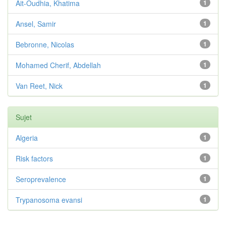
Ait-Oudhia, Khatima
1
Ansel, Samir
1
Bebronne, Nicolas
1
Mohamed Cherif, Abdellah
1
Van Reet, Nick
1
Sujet
Algeria
1
Risk factors
1
Seroprevalence
1
Trypanosoma evansi
1