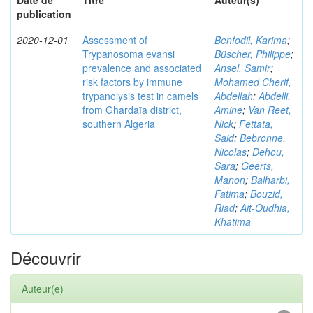
Date de
Titre
Auteur(s)
publication
2020-12-01
Assessment of
Benfodil, Karima
;
Trypanosoma evansi
Büscher, Philippe
;
prevalence and associated
Ansel, Samir
;
risk factors by immune
Mohamed Cherif,
trypanolysis test in camels
Abdellah
;
Abdelli,
from Ghardaïa district,
Amine
;
Van Reet,
southern Algeria
Nick
;
Fettata,
Said
;
Bebronne,
Nicolas
;
Dehou,
Sara
;
Geerts,
Manon
;
Balharbi,
Fatima
;
Bouzid,
Riad
;
Ait-Oudhia,
Khatima
Découvrir
Auteur(e)