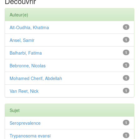
Découvrir
Auteur(e)
Ait-Oudhia, Khatima
1
Ansel, Samir
1
Balharbi, Fatima
1
Bebronne, Nicolas
1
Mohamed Cherif, Abdellah
1
Van Reet, Nick
1
Sujet
Seroprevalence
1
Trypanosoma evansi
1