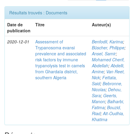
Résultats trouvés : Documents
Date de
Titre
Auteur(s)
publication
2020-12-01
Assessment of
Benfodil, Karima
;
Trypanosoma evansi
Büscher, Philippe
;
prevalence and associated
Ansel, Samir
;
risk factors by immune
Mohamed Cherif,
trypanolysis test in camels
Abdellah
;
Abdelli,
from Ghardaïa district,
Amine
;
Van Reet,
southern Algeria
Nick
;
Fettata,
Said
;
Bebronne,
Nicolas
;
Dehou,
Sara
;
Geerts,
Manon
;
Balharbi,
Fatima
;
Bouzid,
Riad
;
Ait-Oudhia,
Khatima