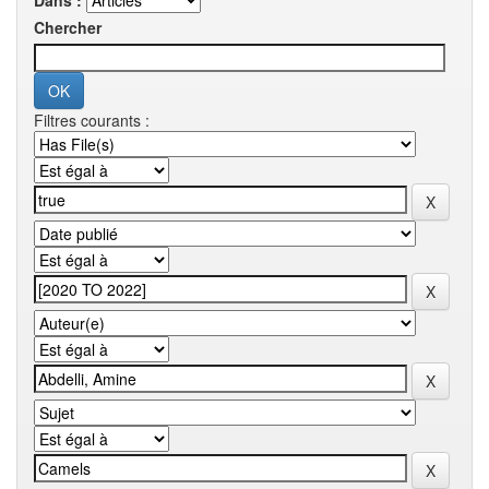
Dans :
Chercher
Filtres courants :