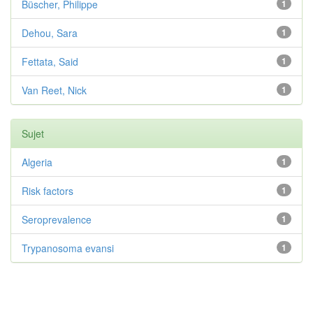
Büscher, Philippe
1
Dehou, Sara
1
Fettata, Said
1
Van Reet, Nick
1
Sujet
Algeria
1
Risk factors
1
Seroprevalence
1
Trypanosoma evansi
1