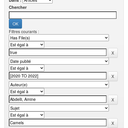
Dans :
Chercher
Filtres courants :