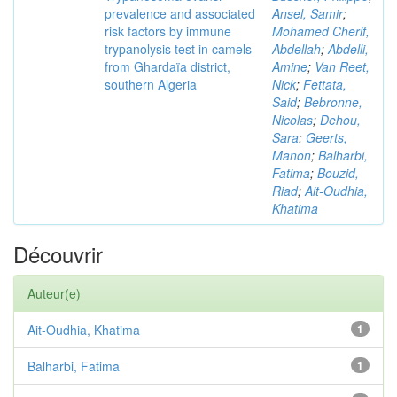
prevalence and associated
Ansel, Samir
;
risk factors by immune
Mohamed Cherif,
trypanolysis test in camels
Abdellah
;
Abdelli,
from Ghardaïa district,
Amine
;
Van Reet,
southern Algeria
Nick
;
Fettata,
Said
;
Bebronne,
Nicolas
;
Dehou,
Sara
;
Geerts,
Manon
;
Balharbi,
Fatima
;
Bouzid,
Riad
;
Ait-Oudhia,
Khatima
Découvrir
Auteur(e)
Ait-Oudhia, Khatima
1
Balharbi, Fatima
1