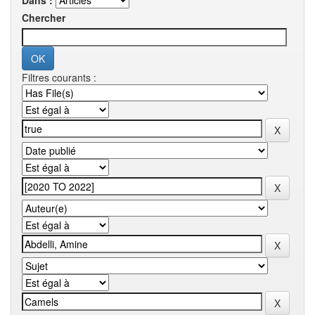
Dans :
Chercher
Filtres courants :