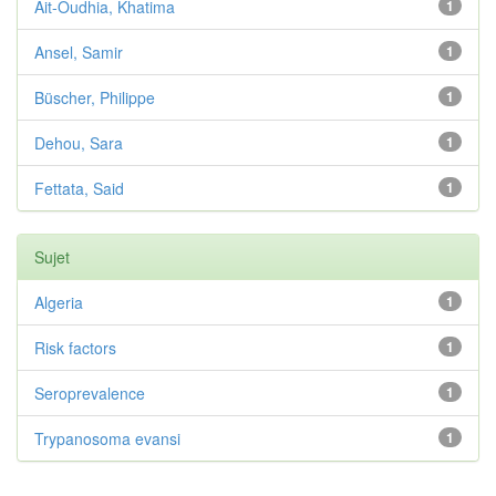
Ait-Oudhia, Khatima
1
Ansel, Samir
1
Büscher, Philippe
1
Dehou, Sara
1
Fettata, Said
1
Sujet
Algeria
1
Risk factors
1
Seroprevalence
1
Trypanosoma evansi
1