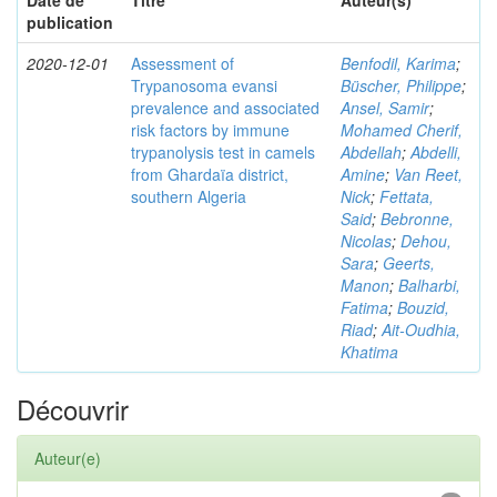
Date de
Titre
Auteur(s)
publication
2020-12-01
Assessment of
Benfodil, Karima
;
Trypanosoma evansi
Büscher, Philippe
;
prevalence and associated
Ansel, Samir
;
risk factors by immune
Mohamed Cherif,
trypanolysis test in camels
Abdellah
;
Abdelli,
from Ghardaïa district,
Amine
;
Van Reet,
southern Algeria
Nick
;
Fettata,
Said
;
Bebronne,
Nicolas
;
Dehou,
Sara
;
Geerts,
Manon
;
Balharbi,
Fatima
;
Bouzid,
Riad
;
Ait-Oudhia,
Khatima
Découvrir
Auteur(e)