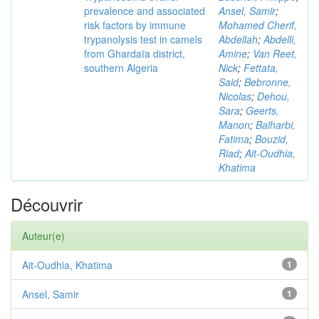
prevalence and associated
Ansel, Samir
;
risk factors by immune
Mohamed Cherif,
trypanolysis test in camels
Abdellah
;
Abdelli,
from Ghardaïa district,
Amine
;
Van Reet,
southern Algeria
Nick
;
Fettata,
Said
;
Bebronne,
Nicolas
;
Dehou,
Sara
;
Geerts,
Manon
;
Balharbi,
Fatima
;
Bouzid,
Riad
;
Ait-Oudhia,
Khatima
Découvrir
Auteur(e)
Ait-Oudhia, Khatima
1
Ansel, Samir
1