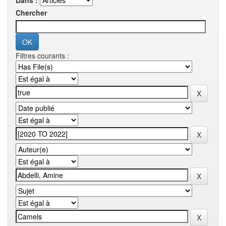
Dans :
Chercher
Filtres courants :