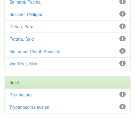
Balharbi, Fatima
1
Büscher, Philippe
1
Dehou, Sara
1
Fettata, Said
1
Mohamed Cherif, Abdellah
1
Van Reet, Nick
1
Sujet
Risk factors
1
Trypanosoma evansi
1