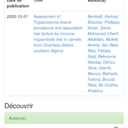
Date de
Titre
Auteur(s)
publication
2020-12-01
Assessment of
Benfodil, Karima
;
Trypanosoma evansi
Büscher, Philippe
;
prevalence and associated
Ansel, Samir
;
risk factors by immune
Mohamed Cherif,
trypanolysis test in camels
Abdellah
;
Abdelli,
from Ghardaïa district,
Amine
;
Van Reet,
southern Algeria
Nick
;
Fettata,
Said
;
Bebronne,
Nicolas
;
Dehou,
Sara
;
Geerts,
Manon
;
Balharbi,
Fatima
;
Bouzid,
Riad
;
Ait-Oudhia,
Khatima
Découvrir
Auteur(e)