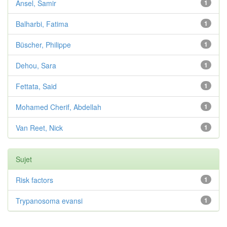
Ansel, Samir
1
Balharbi, Fatima
1
Büscher, Philippe
1
Dehou, Sara
1
Fettata, Said
1
Mohamed Cherif, Abdellah
1
Van Reet, Nick
1
Sujet
Risk factors
1
Trypanosoma evansi
1