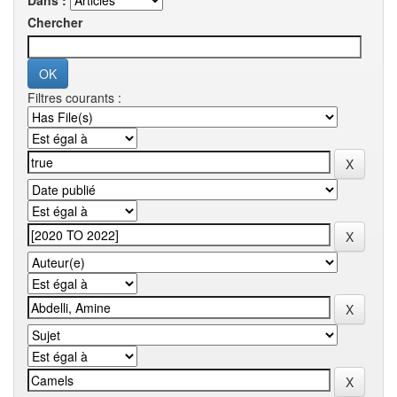
Dans :
Chercher
Filtres courants :