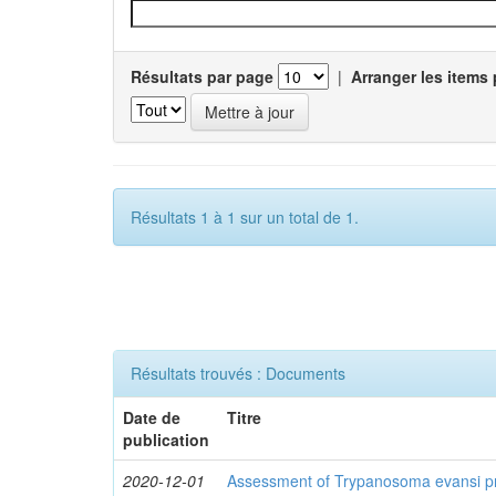
Résultats par page
|
Arranger les items 
Résultats 1 à 1 sur un total de 1.
Résultats trouvés : Documents
Date de
Titre
publication
2020-12-01
Assessment of Trypanosoma evansi pr