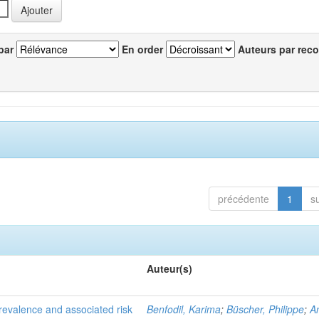
par
En order
Auteurs par reco
précédente
1
s
Auteur(s)
evalence and associated risk
Benfodil, Karima
;
Büscher, Philippe
;
A