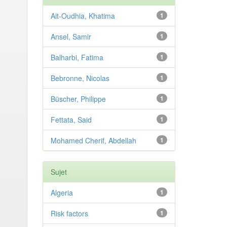
Ait-Oudhia, Khatima
1
Ansel, Samir
1
Balharbi, Fatima
1
Bebronne, Nicolas
1
Büscher, Philippe
1
Fettata, Said
1
Mohamed Cherif, Abdellah
1
Sujet
Algeria
1
Risk factors
1