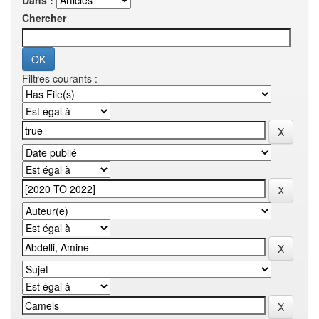
Dans :
Chercher
Filtres courants :