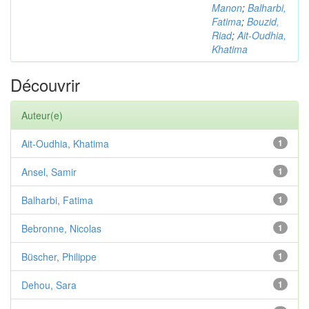
Manon
;
Balharbi,
Fatima
;
Bouzid,
Riad
;
Ait-Oudhia,
Khatima
Découvrir
Auteur(e)
Ait-Oudhia, Khatima
1
Ansel, Samir
1
Balharbi, Fatima
1
Bebronne, Nicolas
1
Büscher, Philippe
1
Dehou, Sara
1