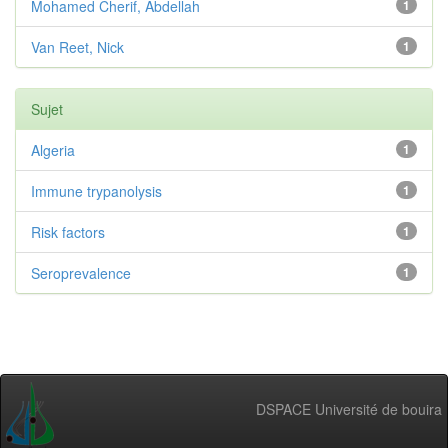
Mohamed Cherif, Abdellah
1
Van Reet, Nick
1
Sujet
Algeria
1
Immune trypanolysis
1
Risk factors
1
Seroprevalence
1
DSPACE Université de bouira