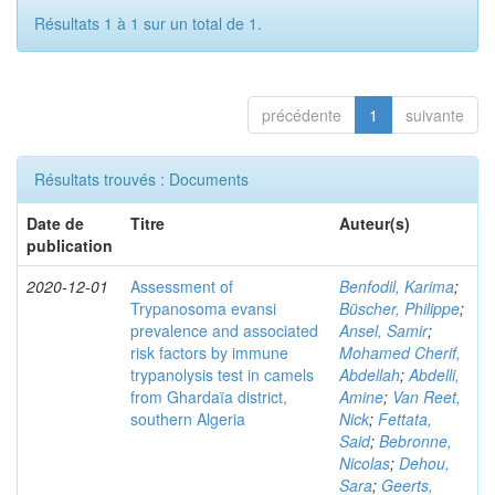
Résultats 1 à 1 sur un total de 1.
précédente
1
suivante
Résultats trouvés : Documents
Date de
Titre
Auteur(s)
publication
2020-12-01
Assessment of
Benfodil, Karima
;
Trypanosoma evansi
Büscher, Philippe
;
prevalence and associated
Ansel, Samir
;
risk factors by immune
Mohamed Cherif,
trypanolysis test in camels
Abdellah
;
Abdelli,
from Ghardaïa district,
Amine
;
Van Reet,
southern Algeria
Nick
;
Fettata,
Said
;
Bebronne,
Nicolas
;
Dehou,
Sara
;
Geerts,