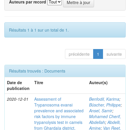
Auteurs par record
Résultats 1 à 1 sur un total de 1.
précédente
1
suivante
Résultats trouvés : Documents
Date de
Titre
Auteur(s)
publication
2020-12-01
Assessment of
Benfodil, Karima
;
Trypanosoma evansi
Büscher, Philippe
;
prevalence and associated
Ansel, Samir
;
risk factors by immune
Mohamed Cherif,
trypanolysis test in camels
Abdellah
;
Abdelli,
from Ghardaïa district,
Amine
;
Van Reet,