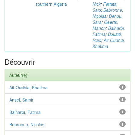
southern Algeria
Nick
;
Fettata,
Said
;
Bebronne,
Nicolas
;
Dehou,
Sara
;
Geerts,
Manon
;
Balharbi,
Fatima
;
Bouzid,
Riad
;
Ait-Oudhia,
Khatima
Découvrir
Auteur(e)
Ait-Oudhia, Khatima
1
Ansel, Samir
1
Balharbi, Fatima
1
Bebronne, Nicolas
1