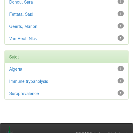
Dehou, Sara
1
Fettata, Said
1
Geerts, Manon
1
Van Reet, Nick
1
Sujet
Algeria
1
Immune trypanolysis
1
Seroprevalence
1