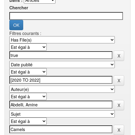
Dans :
Chercher
Filtres courants :