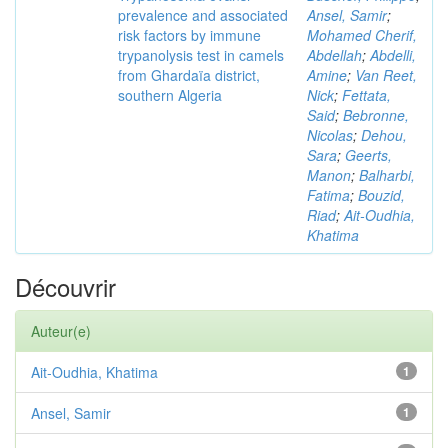
prevalence and associated
Ansel, Samir
;
risk factors by immune
Mohamed Cherif,
trypanolysis test in camels
Abdellah
;
Abdelli,
from Ghardaïa district,
Amine
;
Van Reet,
southern Algeria
Nick
;
Fettata,
Said
;
Bebronne,
Nicolas
;
Dehou,
Sara
;
Geerts,
Manon
;
Balharbi,
Fatima
;
Bouzid,
Riad
;
Ait-Oudhia,
Khatima
Découvrir
Auteur(e)
Ait-Oudhia, Khatima
1
Ansel, Samir
1