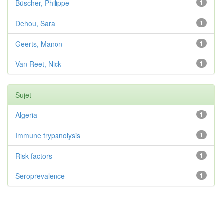
Büscher, Philippe
1
Dehou, Sara
1
Geerts, Manon
1
Van Reet, Nick
1
Sujet
Algeria
1
Immune trypanolysis
1
Risk factors
1
Seroprevalence
1