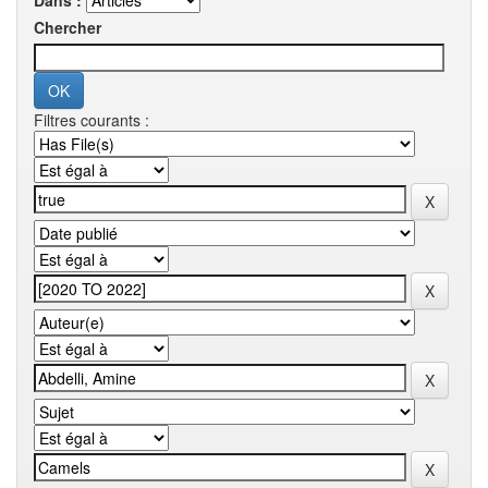
Dans :
Chercher
Filtres courants :