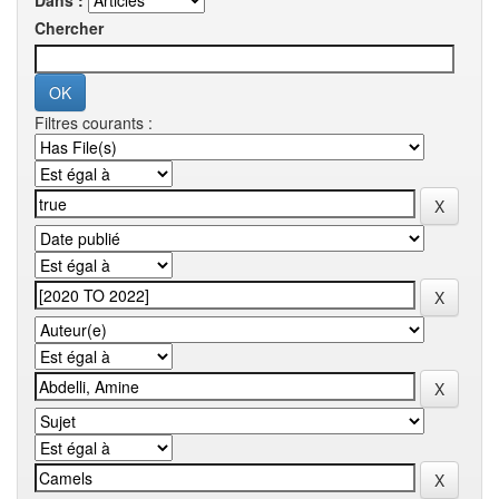
Dans :
Chercher
Filtres courants :