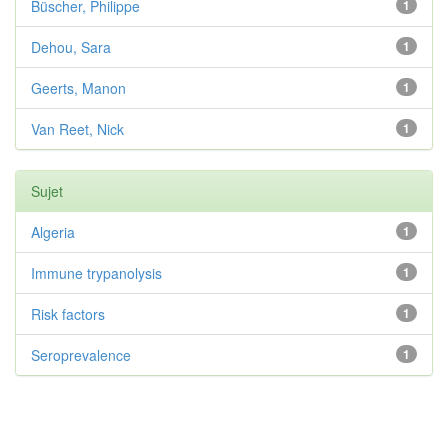
Büscher, Philippe
1
Dehou, Sara
1
Geerts, Manon
1
Van Reet, Nick
1
Sujet
Algeria
1
Immune trypanolysis
1
Risk factors
1
Seroprevalence
1