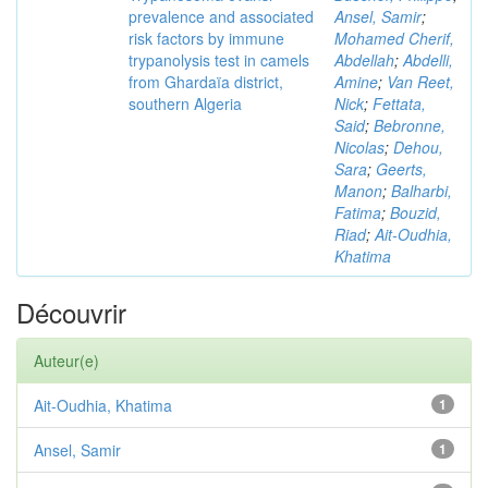
prevalence and associated
Ansel, Samir
;
risk factors by immune
Mohamed Cherif,
trypanolysis test in camels
Abdellah
;
Abdelli,
from Ghardaïa district,
Amine
;
Van Reet,
southern Algeria
Nick
;
Fettata,
Said
;
Bebronne,
Nicolas
;
Dehou,
Sara
;
Geerts,
Manon
;
Balharbi,
Fatima
;
Bouzid,
Riad
;
Ait-Oudhia,
Khatima
Découvrir
Auteur(e)
Ait-Oudhia, Khatima
1
Ansel, Samir
1