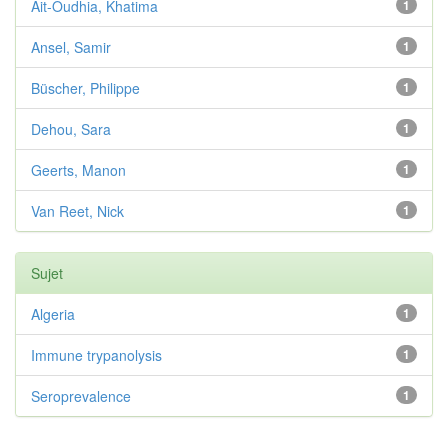
Ait-Oudhia, Khatima
1
Ansel, Samir
1
Büscher, Philippe
1
Dehou, Sara
1
Geerts, Manon
1
Van Reet, Nick
1
Sujet
Algeria
1
Immune trypanolysis
1
Seroprevalence
1