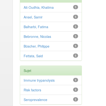
Ait-Oudhia, Khatima
1
Ansel, Samir
1
Balharbi, Fatima
1
Bebronne, Nicolas
1
Büscher, Philippe
1
Fettata, Said
1
Sujet
Immune trypanolysis
1
Risk factors
1
Seroprevalence
1