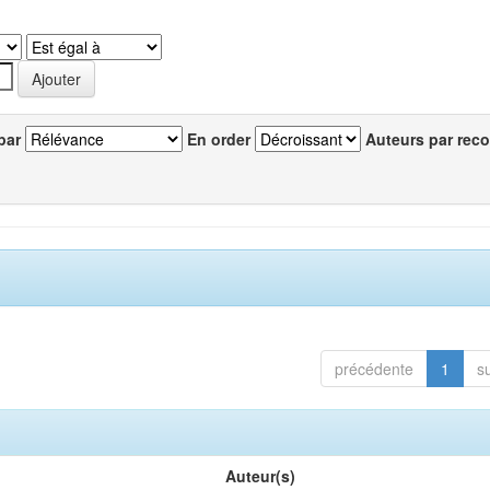
par
En order
Auteurs par reco
précédente
1
s
Auteur(s)