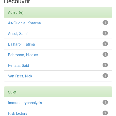
Découvrir
Auteur(e)
Ait-Oudhia, Khatima
1
Ansel, Samir
1
Balharbi, Fatima
1
Bebronne, Nicolas
1
Fettata, Said
1
Van Reet, Nick
1
Sujet
Immune trypanolysis
1
Risk factors
1