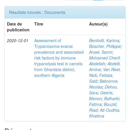
Résultats trouvés : Documents
Date de
Titre
Auteur(s)
publication
2020-12-01
Assessment of
Benfodil, Karima
;
Trypanosoma evansi
Büscher, Philippe
;
prevalence and associated
Ansel, Samir
;
risk factors by immune
Mohamed Cherif,
trypanolysis test in camels
Abdellah
;
Abdelli,
from Ghardaïa district,
Amine
;
Van Reet,
southern Algeria
Nick
;
Fettata,
Said
;
Bebronne,
Nicolas
;
Dehou,
Sara
;
Geerts,
Manon
;
Balharbi,
Fatima
;
Bouzid,
Riad
;
Ait-Oudhia,
Khatima