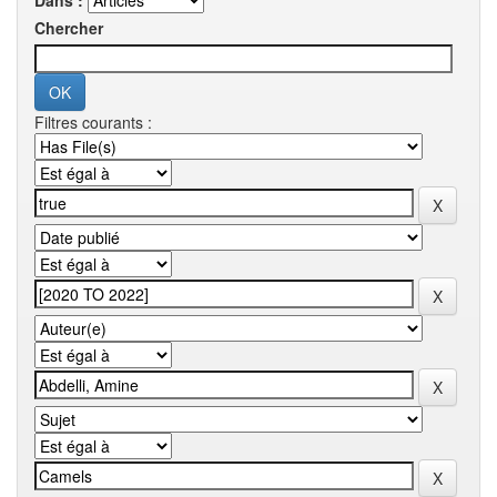
Dans :
Chercher
Filtres courants :