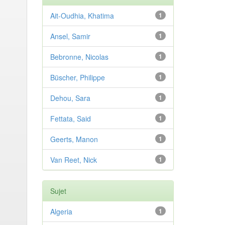
Ait-Oudhia, Khatima
1
Ansel, Samir
1
Bebronne, Nicolas
1
Büscher, Philippe
1
Dehou, Sara
1
Fettata, Said
1
Geerts, Manon
1
Van Reet, Nick
1
Sujet
Algeria
1