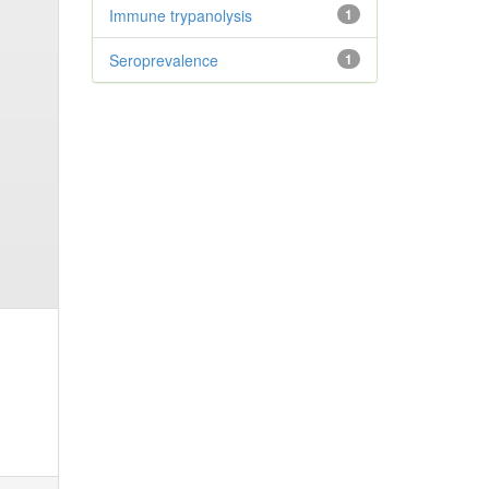
Immune trypanolysis
1
Seroprevalence
1