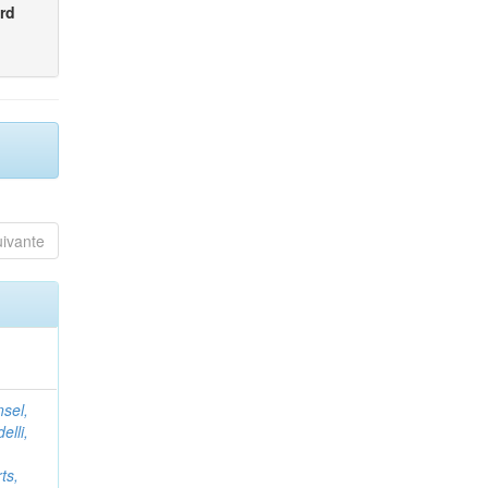
rd
uivante
nsel,
elli,
ts,