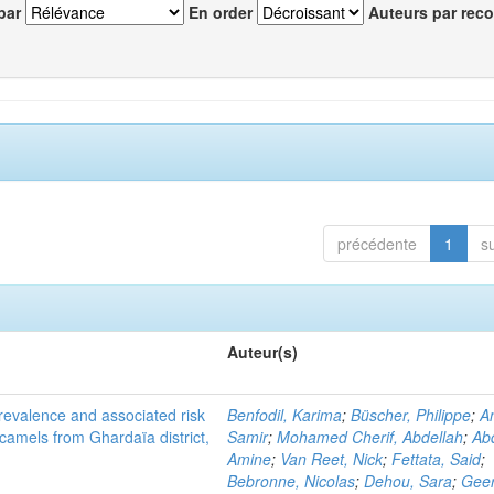
par
En order
Auteurs par reco
précédente
1
s
Auteur(s)
evalence and associated risk
Benfodil, Karima
;
Büscher, Philippe
;
A
 camels from Ghardaïa district,
Samir
;
Mohamed Cherif, Abdellah
;
Abd
Amine
;
Van Reet, Nick
;
Fettata, Said
;
Bebronne, Nicolas
;
Dehou, Sara
;
Geer