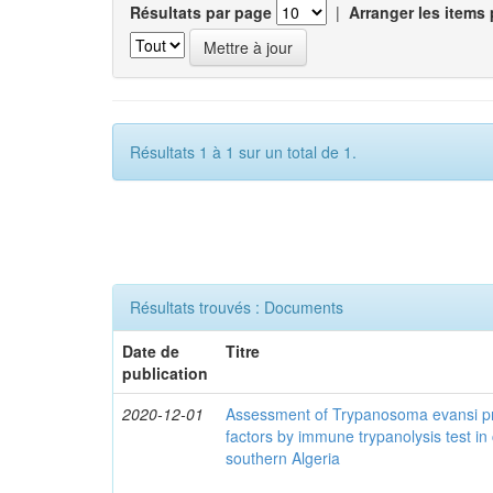
Résultats par page
|
Arranger les items 
Résultats 1 à 1 sur un total de 1.
Résultats trouvés : Documents
Date de
Titre
publication
2020-12-01
Assessment of Trypanosoma evansi pr
factors by immune trypanolysis test in
southern Algeria