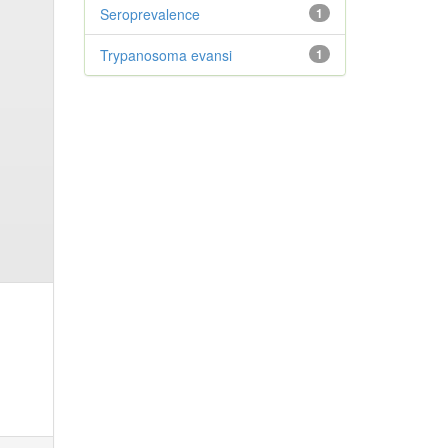
Seroprevalence
1
Trypanosoma evansi
1