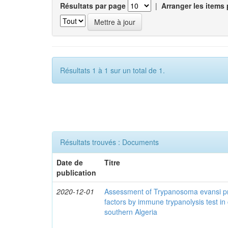
Résultats par page
|
Arranger les items 
Résultats 1 à 1 sur un total de 1.
Résultats trouvés : Documents
Date de
Titre
publication
2020-12-01
Assessment of Trypanosoma evansi pr
factors by immune trypanolysis test in
southern Algeria