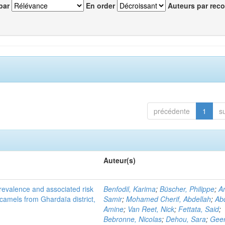
par
En order
Auteurs par reco
précédente
1
s
Auteur(s)
evalence and associated risk
Benfodil, Karima
;
Büscher, Philippe
;
A
 camels from Ghardaïa district,
Samir
;
Mohamed Cherif, Abdellah
;
Abd
Amine
;
Van Reet, Nick
;
Fettata, Said
;
Bebronne, Nicolas
;
Dehou, Sara
;
Geer