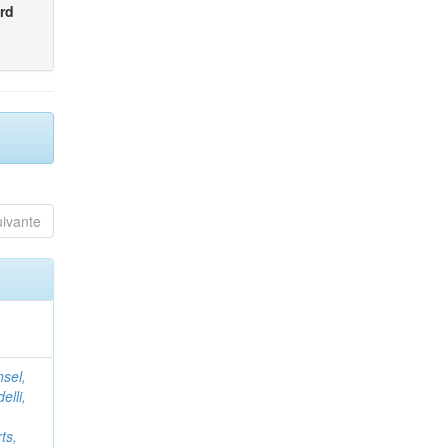
rd
uivante
nsel,
elli,
ts,