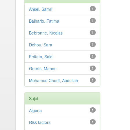
Ansel, Samir
1
Balharbi, Fatima
1
Bebronne, Nicolas
1
Dehou, Sara
1
Fettata, Said
1
Geerts, Manon
1
Mohamed Cherif, Abdellah
1
Sujet
Algeria
1
Risk factors
1