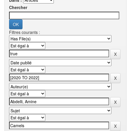
Dans :
Chercher
Filtres courants :