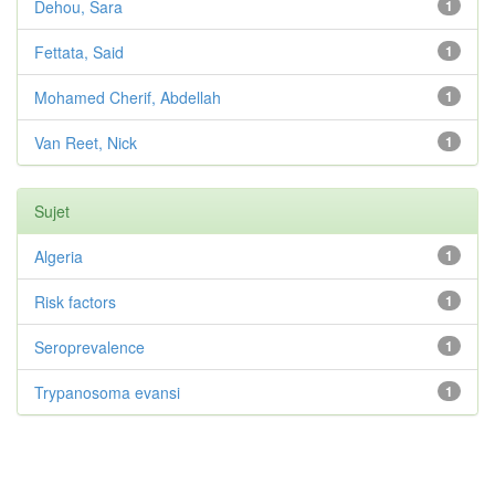
Dehou, Sara
1
Fettata, Said
1
Mohamed Cherif, Abdellah
1
Van Reet, Nick
1
Sujet
Algeria
1
Risk factors
1
Seroprevalence
1
Trypanosoma evansi
1