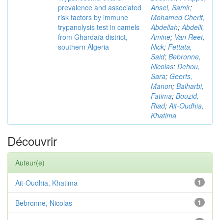
prevalence and associated
Ansel, Samir
;
risk factors by immune
Mohamed Cherif,
trypanolysis test in camels
Abdellah
;
Abdelli,
from Ghardaïa district,
Amine
;
Van Reet,
southern Algeria
Nick
;
Fettata,
Said
;
Bebronne,
Nicolas
;
Dehou,
Sara
;
Geerts,
Manon
;
Balharbi,
Fatima
;
Bouzid,
Riad
;
Ait-Oudhia,
Khatima
Découvrir
Auteur(e)
Ait-Oudhia, Khatima
1
Bebronne, Nicolas
1