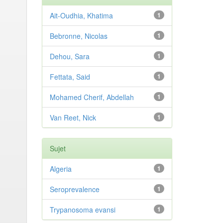
Ait-Oudhia, Khatima
1
Bebronne, Nicolas
1
Dehou, Sara
1
Fettata, Said
1
Mohamed Cherif, Abdellah
1
Van Reet, Nick
1
Sujet
Algeria
1
Seroprevalence
1
Trypanosoma evansi
1