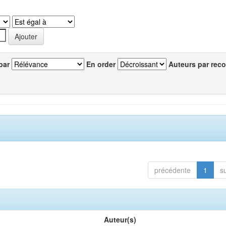
par
En order
Auteurs par reco
précédente
1
s
Auteur(s)