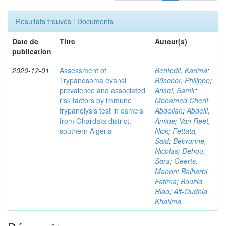
Résultats trouvés : Documents
Date de
Titre
Auteur(s)
publication
2020-12-01
Assessment of
Benfodil, Karima
;
Trypanosoma evansi
Büscher, Philippe
;
prevalence and associated
Ansel, Samir
;
risk factors by immune
Mohamed Cherif,
trypanolysis test in camels
Abdellah
;
Abdelli,
from Ghardaïa district,
Amine
;
Van Reet,
southern Algeria
Nick
;
Fettata,
Said
;
Bebronne,
Nicolas
;
Dehou,
Sara
;
Geerts,
Manon
;
Balharbi,
Fatima
;
Bouzid,
Riad
;
Ait-Oudhia,
Khatima