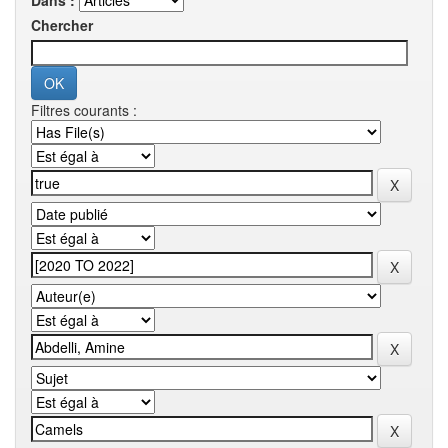
Dans :
Chercher
Filtres courants :