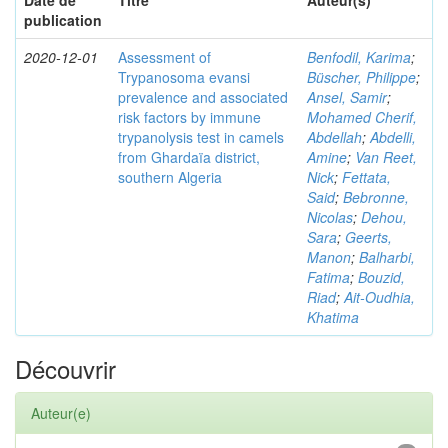
Date de
Titre
Auteur(s)
publication
2020-12-01
Assessment of
Benfodil, Karima
;
Trypanosoma evansi
Büscher, Philippe
;
prevalence and associated
Ansel, Samir
;
risk factors by immune
Mohamed Cherif,
trypanolysis test in camels
Abdellah
;
Abdelli,
from Ghardaïa district,
Amine
;
Van Reet,
southern Algeria
Nick
;
Fettata,
Said
;
Bebronne,
Nicolas
;
Dehou,
Sara
;
Geerts,
Manon
;
Balharbi,
Fatima
;
Bouzid,
Riad
;
Ait-Oudhia,
Khatima
Découvrir
Auteur(e)