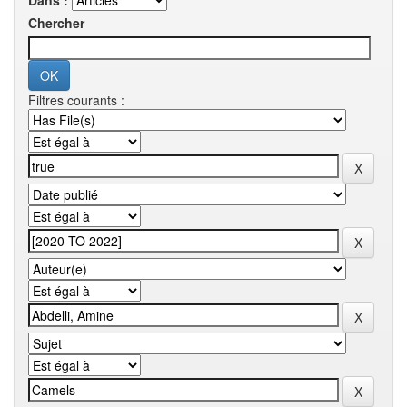
Dans :
Chercher
Filtres courants :