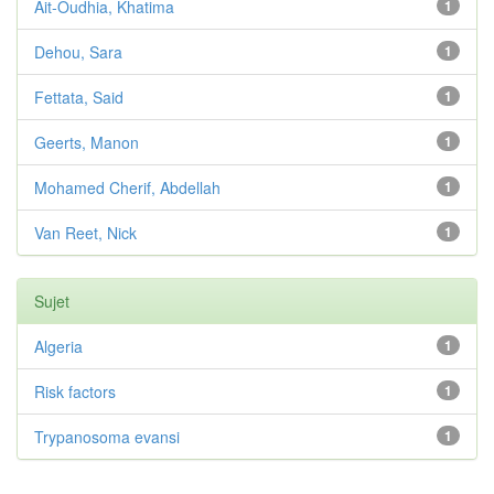
Ait-Oudhia, Khatima
1
Dehou, Sara
1
Fettata, Said
1
Geerts, Manon
1
Mohamed Cherif, Abdellah
1
Van Reet, Nick
1
Sujet
Algeria
1
Risk factors
1
Trypanosoma evansi
1