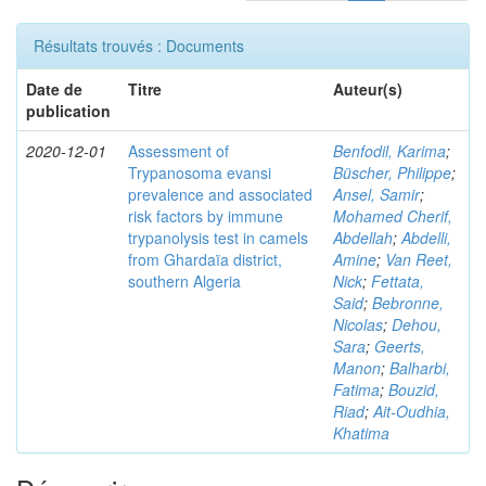
Résultats trouvés : Documents
Date de
Titre
Auteur(s)
publication
2020-12-01
Assessment of
Benfodil, Karima
;
Trypanosoma evansi
Büscher, Philippe
;
prevalence and associated
Ansel, Samir
;
risk factors by immune
Mohamed Cherif,
trypanolysis test in camels
Abdellah
;
Abdelli,
from Ghardaïa district,
Amine
;
Van Reet,
southern Algeria
Nick
;
Fettata,
Said
;
Bebronne,
Nicolas
;
Dehou,
Sara
;
Geerts,
Manon
;
Balharbi,
Fatima
;
Bouzid,
Riad
;
Ait-Oudhia,
Khatima