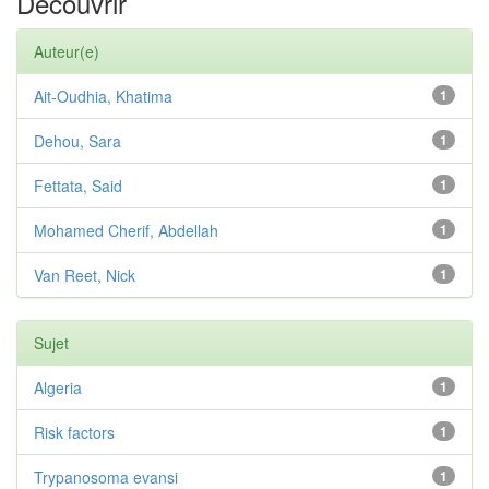
Découvrir
Auteur(e)
Ait-Oudhia, Khatima
1
Dehou, Sara
1
Fettata, Said
1
Mohamed Cherif, Abdellah
1
Van Reet, Nick
1
Sujet
Algeria
1
Risk factors
1
Trypanosoma evansi
1