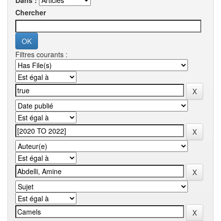
Dans :
Chercher
Filtres courants :