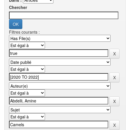
Dans :
Chercher
Filtres courants :