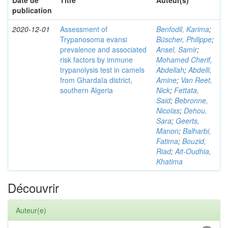
Date de
Titre
Auteur(s)
publication
2020-12-01
Assessment of
Benfodil, Karima
;
Trypanosoma evansi
Büscher, Philippe
;
prevalence and associated
Ansel, Samir
;
risk factors by immune
Mohamed Cherif,
trypanolysis test in camels
Abdellah
;
Abdelli,
from Ghardaïa district,
Amine
;
Van Reet,
southern Algeria
Nick
;
Fettata,
Said
;
Bebronne,
Nicolas
;
Dehou,
Sara
;
Geerts,
Manon
;
Balharbi,
Fatima
;
Bouzid,
Riad
;
Ait-Oudhia,
Khatima
Découvrir
Auteur(e)