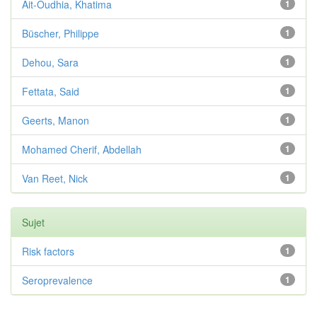
Ait-Oudhia, Khatima
1
Büscher, Philippe
1
Dehou, Sara
1
Fettata, Said
1
Geerts, Manon
1
Mohamed Cherif, Abdellah
1
Van Reet, Nick
1
Sujet
Risk factors
1
Seroprevalence
1