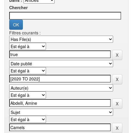
Dans :
Chercher
Filtres courants :