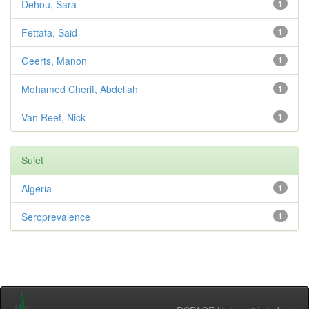
Dehou, Sara
1
Fettata, Said
1
Geerts, Manon
1
Mohamed Cherif, Abdellah
1
Van Reet, Nick
1
Sujet
Algeria
1
Seroprevalence
1