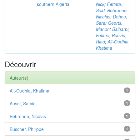
southern Algeria
Nick
;
Fettata,
Said
;
Bebronne,
Nicolas
;
Dehou,
Sara
;
Geerts,
Manon
;
Balharbi,
Fatima
;
Bouzid,
Riad
;
Ait-Oudhia,
Khatima
Découvrir
Auteur(e)
Ait-Oudhia, Khatima
1
Ansel, Samir
1
Bebronne, Nicolas
1
Büscher, Philippe
1