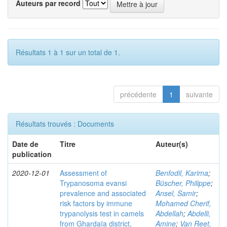
Auteurs par record
Résultats 1 à 1 sur un total de 1.
précédente
1
suivante
Résultats trouvés : Documents
Date de
Titre
Auteur(s)
publication
2020-12-01
Assessment of
Benfodil, Karima
;
Trypanosoma evansi
Büscher, Philippe
;
prevalence and associated
Ansel, Samir
;
risk factors by immune
Mohamed Cherif,
trypanolysis test in camels
Abdellah
;
Abdelli,
from Ghardaïa district,
Amine
;
Van Reet,